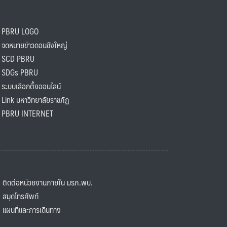
PBRU LOGO
ดหมายข่าวดอนขังใหญ่
SCD PBRU
SDGs PBRU
ะบบเลือกตั้งออนไลน์
ink มหาวิทยาลัยราชภัฏ
BRU INTERNET
ิดต่อหน่วยงานภายใน มรภ.พบ.
มุดโทรศัพท์
ผนที่และการเดินทาง