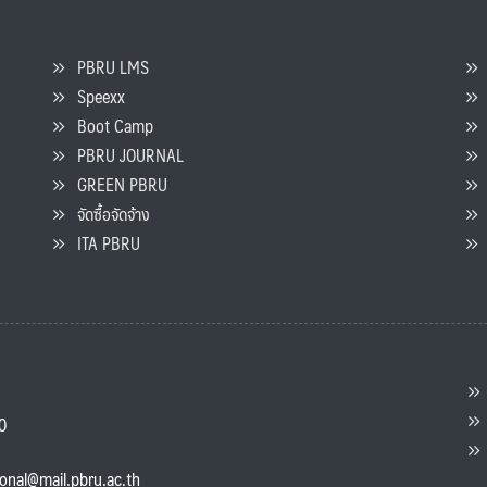
PBRU LMS
Speexx
จ
Boot Camp
PBRU JOURNAL
GREEN PBRU
ร
จัดซื้อจัดจ้าง
L
ITA PBRU
P
ต
ส
00
แ
ional@mail.pbru.ac.th