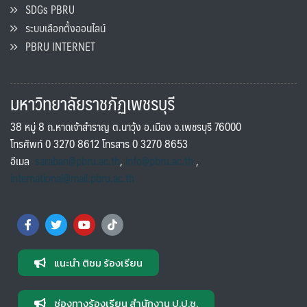
SDGs PBRU
ระบบเลือกตั้งออนไลน์
PBRU INTERNET
มหาวิทยาลัยราชภัฏเพชรบุรี
38 หมู่ 8 ถ.หาดเจ้าสำราญ ต.นาวุ้ง อ.เมือง จ.เพชรบุรี 76000
โทรศัพท์ 0 3270 8612 โทรสาร 0 3270 8653
อีเมล
saraban@pbru.ac.th
,
info@pbru.ac.th
,
international@mail.pbru.ac.th
แนะนำ ติชม ร้องเรียน
ช่องทางร้องเรียน สำนักงาน ป.ป.ช.