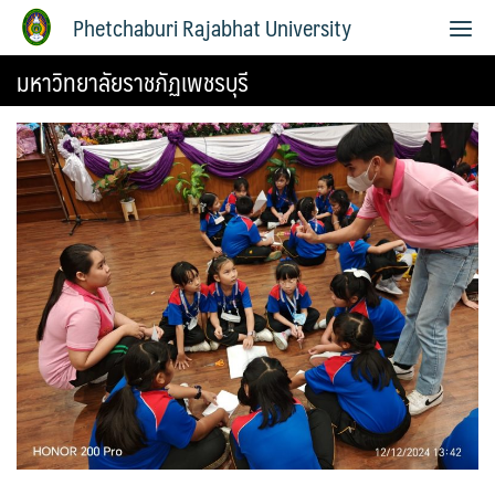
Phetchaburi Rajabhat University
มหาวิทยาลัยราชภัฏเพชรบุรี