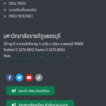
SDGs PBRU
ระบบเลือกตั้งออนไลน์
PBRU INTERNET
มหาวิทยาลัยราชภัฏเพชรบุรี
38 หมู่ 8 ถ.หาดเจ้าสำราญ ต.นาวุ้ง อ.เมือง จ.เพชรบุรี 76000
โทรศัพท์ 0 3270 8612 โทรสาร 0 3270 8653
อีเมล
saraban@pbru.ac.th
,
info@pbru.ac.th
,
international@mail.pbru.ac.th
แนะนำ ติชม ร้องเรียน
ช่องทางร้องเรียน สำนักงาน ป.ป.ช.