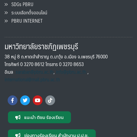
SDGs PBRU
ระบบเลือกตั้งออนไลน์
PBRU INTERNET
มหาวิทยาลัยราชภัฏเพชรบุรี
38 หมู่ 8 ถ.หาดเจ้าสำราญ ต.นาวุ้ง อ.เมือง จ.เพชรบุรี 76000
โทรศัพท์ 0 3270 8612 โทรสาร 0 3270 8653
อีเมล
saraban@pbru.ac.th
,
info@pbru.ac.th
,
international@mail.pbru.ac.th
แนะนำ ติชม ร้องเรียน
ช่องทางร้องเรียน สำนักงาน ป.ป.ช.