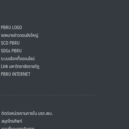
PBRU LOGO
ดหมายข่าวดอนขังใหญ่
SCD PBRU
SDGs PBRU
ะบบเลือกตั้งออนไลน์
ink มหาวิทยาลัยราชภัฏ
BRU INTERNET
ิดต่อหน่วยงานภายใน มรภ.พบ.
มุดโทรศัพท์
ผนที่และการเดินทาง