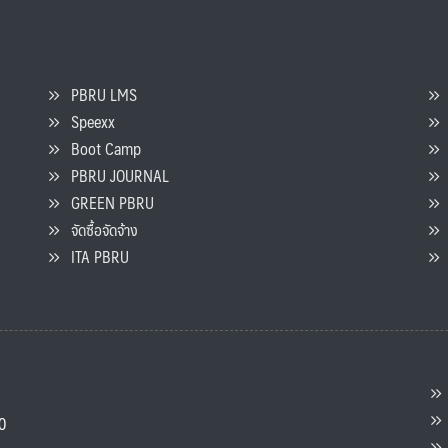
PBRU LMS
Speexx
จ
Boot Camp
PBRU JOURNAL
GREEN PBRU
ร
จัดซื้อจัดจ้าง
L
ITA PBRU
P
ต
ส
00
แ