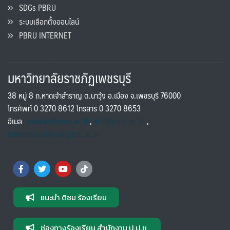
SDGs PBRU
ระบบเลือกตั้งออนไลน์
PBRU INTERNET
มหาวิทยาลัยราชภัฏเพชรบุรี
38 หมู่ 8 ถ.หาดเจ้าสำราญ ต.นาวุ้ง อ.เมือง จ.เพชรบุรี 76000
โทรศัพท์ 0 3270 8612 โทรสาร 0 3270 8653
อีเมล
saraban@pbru.ac.th
,
info@pbru.ac.th
,
international@mail.pbru.ac.th
แนะนำ ติชม ร้องเรียน
ช่องทางร้องเรียน สำนักงาน ป.ป.ช.