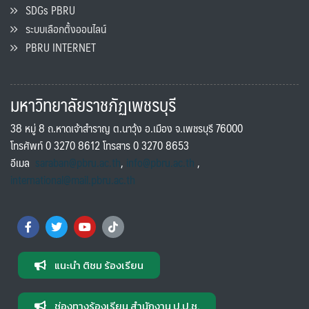
SDGs PBRU
ระบบเลือกตั้งออนไลน์
PBRU INTERNET
มหาวิทยาลัยราชภัฏเพชรบุรี
38 หมู่ 8 ถ.หาดเจ้าสำราญ ต.นาวุ้ง อ.เมือง จ.เพชรบุรี 76000
โทรศัพท์ 0 3270 8612 โทรสาร 0 3270 8653
อีเมล
saraban@pbru.ac.th
,
info@pbru.ac.th
,
international@mail.pbru.ac.th
แนะนำ ติชม ร้องเรียน
ช่องทางร้องเรียน สำนักงาน ป.ป.ช.