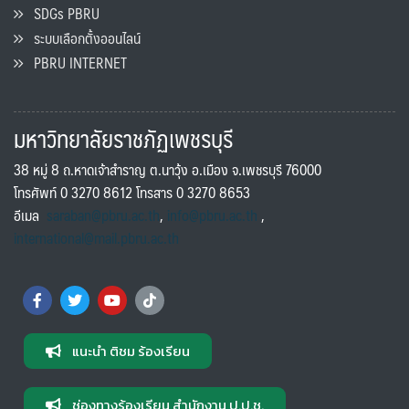
SDGs PBRU
ระบบเลือกตั้งออนไลน์
PBRU INTERNET
มหาวิทยาลัยราชภัฏเพชรบุรี
38 หมู่ 8 ถ.หาดเจ้าสำราญ ต.นาวุ้ง อ.เมือง จ.เพชรบุรี 76000
โทรศัพท์ 0 3270 8612 โทรสาร 0 3270 8653
อีเมล
saraban@pbru.ac.th
,
info@pbru.ac.th
,
international@mail.pbru.ac.th
แนะนำ ติชม ร้องเรียน
ช่องทางร้องเรียน สำนักงาน ป.ป.ช.