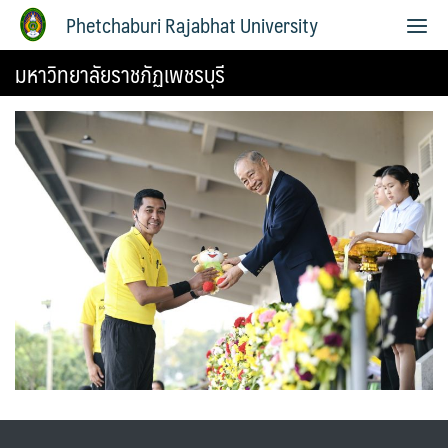
Phetchaburi Rajabhat University
มหาวิทยาลัยราชภัฏเพชรบุรี