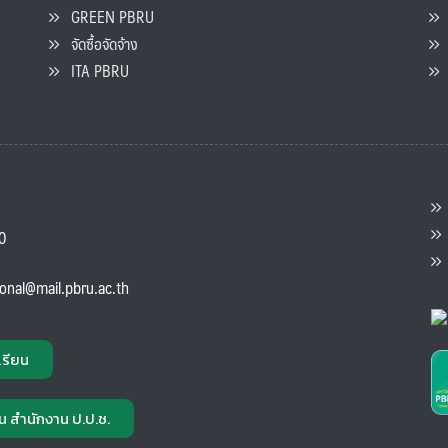
GREEN PBRU
ร
จัดซื้อจัดจ้าง
L
ITA PBRU
P
ต
ส
00
แ
ional@mail.pbru.ac.th
เรียน
น สำนักงาน ป.ป.ช.