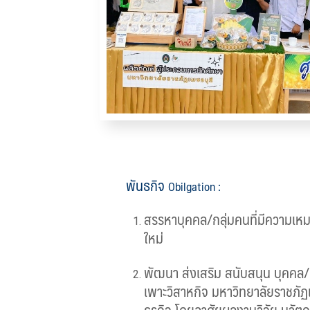
พันธกิจ
Obilgation
:
สรรหาบุคคล/กลุ่มคนที่มีความเ
ใหม่
พัฒนา ส่งเสริม สนับสนุน บุคคล/ก
เพาะวิสาหกิจ มหาวิทยาลัยราชภัฏ
ธุรกิจ โดยอาศัยผลงานวิจัย นวัต