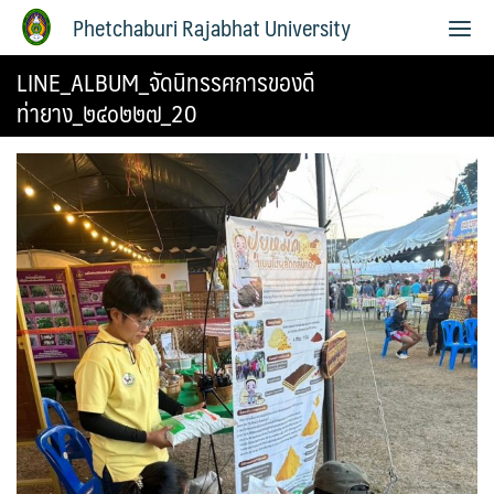
Phetchaburi Rajabhat University
LINE_ALBUM_จัดนิทรรศการของดี
ท่ายาง_๒๔๐๒๒๗_20