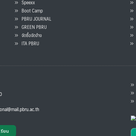
Speexx
จ
Boot Camp
PBRU JOURNAL
GREEN PBRU
ร
จัดซื้อจัดจ้าง
L
ITA PBRU
P
ต
ส
00
แ
ional@mail.pbru.ac.th
เรียน