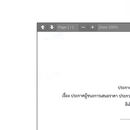
Page
1
/
1
Zoom
100%