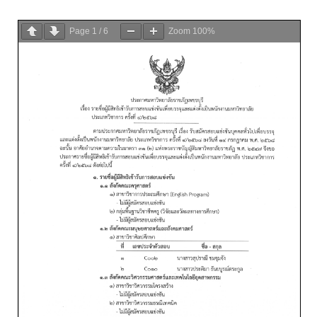
Page
1
/
6
Zoom
100%