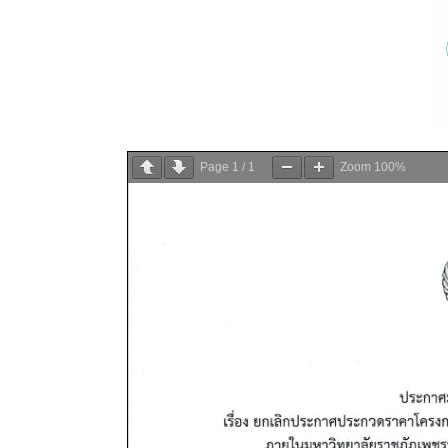
Page
1
/
1
Zoom
100%