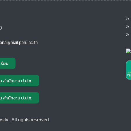
ต
ส
00
แ
ional@mail.pbru.ac.th
เรียน
น สำนักงาน ป.ป.ช.
น สำนักงาน ป.ป.ท.
ty , All rights reserved.