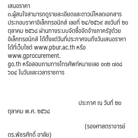
เสนอราคา
๓.ผู้สนใจสามารถดูรายละเอียดและดาวน์โหลดเอกสาร
ประกอบราคาอิเล็กทรอนิกส์ เลขที่ ๒๔/๒๕๖๙ ลงวันที่ ๒๐
ตุลาคม ๒๕๖๘ ผ่านทางระบบจัดซื้อจัดจ้างภาครัฐด้วย
อิเล็กทรอนิกส์ ได้ตั้งแต่วันที่ประกาศจนถึงวันเสนอราคา
ได้ที่เว็บไซต์ www.pbur.ac.th หรือ
www.gprocurement.
go.th หรือสอบถามทางโทรศัพท์หมายเลข ๐๓๒ ๗๐๘
๖๐๔ ในวันและเวลาราชการ
ประกาศ ณ วันที่ ๒๐
ตุลาคม พ.ศ. ๒๕๖๘
(รองศาสตราจารย์
ดร.พัชรศักดิ์ อาลัย)