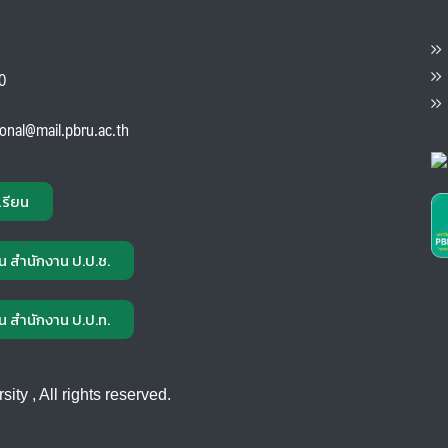
ต
ส
00
แ
ional@mail.pbru.ac.th
เรียน
น สำนักงาน ป.ป.ช.
น สำนักงาน ป.ป.ท.
ty , All rights reserved.