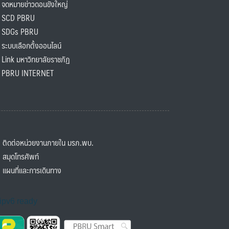
ดหมายข่าวดอนขังใหญ่
SCD PBRU
SDGs PBRU
ะบบเลือกตั้งออนไลน์
ink มหาวิทยาลัยราชภัฏ
BRU INTERNET
ิดต่อหน่วยงานภายใน มรภ.พบ.
มุดโทรศัพท์
ผนที่และการเดินทาง