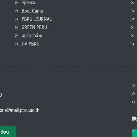
Speexx
จ
Boot Camp
PBRU JOURNAL
GREEN PBRU
ร
จัดซื้อจัดจ้าง
L
ITA PBRU
P
ต
ส
00
แ
ional@mail.pbru.ac.th
เรียน