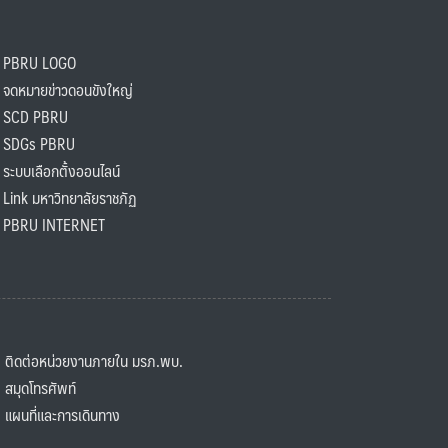
PBRU LOGO
ดหมายข่าวดอนขังใหญ่
SCD PBRU
SDGs PBRU
ะบบเลือกตั้งออนไลน์
ink มหาวิทยาลัยราชภัฏ
BRU INTERNET
ิดต่อหน่วยงานภายใน มรภ.พบ.
มุดโทรศัพท์
ผนที่และการเดินทาง