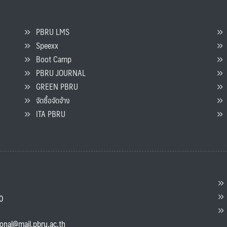
PBRU LMS
Speexx
จ
Boot Camp
PBRU JOURNAL
GREEN PBRU
ร
จัดซื้อจัดจ้าง
L
ITA PBRU
P
ต
ส
00
แ
ional@mail.pbru.ac.th