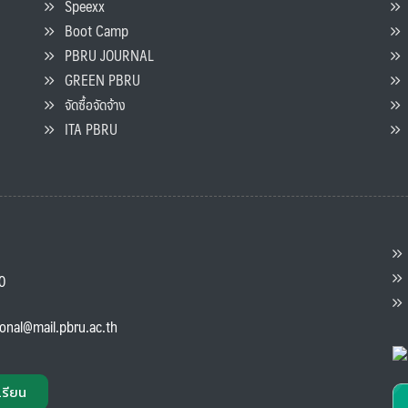
Speexx
จ
Boot Camp
PBRU JOURNAL
GREEN PBRU
ร
จัดซื้อจัดจ้าง
L
ITA PBRU
P
ต
ส
00
แ
ional@mail.pbru.ac.th
เรียน