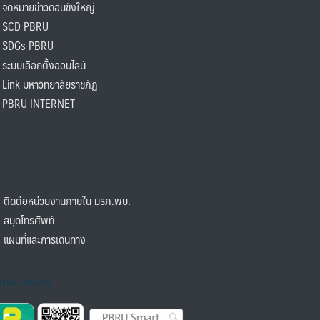
ดหมายข่าวดอนขังใหญ่
SCD PBRU
SDGs PBRU
ะบบเลือกตั้งออนไลน์
ink มหาวิทยาลัยราชภัฏ
BRU INTERNET
ิดต่อหน่วยงานภายใน มรภ.พบ.
มุดโทรศัพท์
ผนที่และการเดินทาง