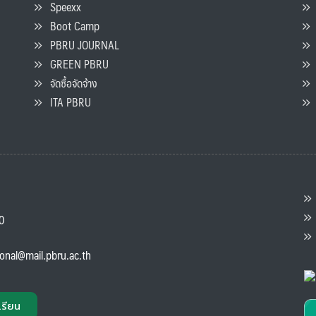
Speexx
จ
Boot Camp
PBRU JOURNAL
GREEN PBRU
ร
จัดซื้อจัดจ้าง
L
ITA PBRU
P
ต
ส
00
แ
ional@mail.pbru.ac.th
เรียน