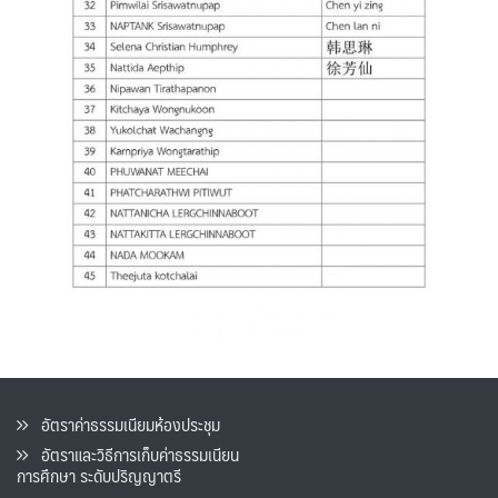
อัตราค่าธรรมเนียมห้องประชุม
อัตราและวิธีการเก็บค่าธรรมเนียน
การศึกษา ระดับปริญญาตรี