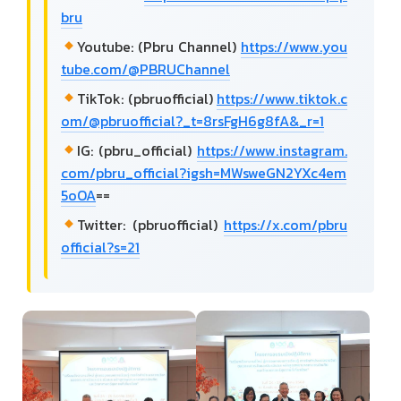
bru
Youtube: (Pbru Channel)
https://www.you
tube.com/@PBRUChannel
TikTok: (pbruofficial)
https://www.tiktok.c
om/@pbruofficial?_t=8rsFgH6g8fA&_r=1
IG: (pbru_official)
https://www.instagram.
com/pbru_official?igsh=MWsweGN2YXc4em
5oOA
==
Twitter: (pbruofficial)
https://x.com/pbru
official?s=21