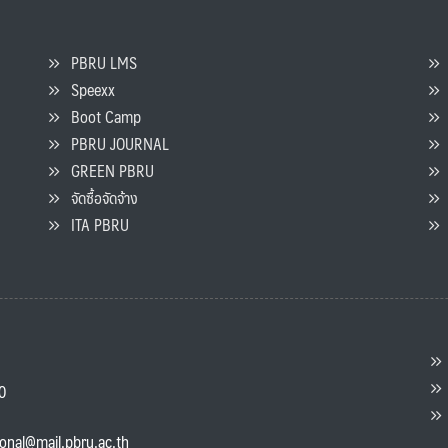
PBRU LMS
Speexx
จ
Boot Camp
PBRU JOURNAL
GREEN PBRU
ร
จัดซื้อจัดจ้าง
L
ITA PBRU
P
ต
ส
00
แ
ional@mail.pbru.ac.th