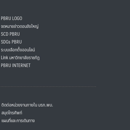
PBRU LOGO
ดหมายข่าวดอนขังใหญ่
SCD PBRU
SDGs PBRU
ะบบเลือกตั้งออนไลน์
ink มหาวิทยาลัยราชภัฏ
BRU INTERNET
ิดต่อหน่วยงานภายใน มรภ.พบ.
มุดโทรศัพท์
ผนที่และการเดินทาง