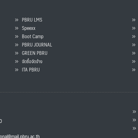
PBRU LMS
Speexx
จ
Boot Camp
PBRU JOURNAL
GREEN PBRU
ร
จัดซื้อจัดจ้าง
L
ITA PBRU
P
ต
ส
00
แ
ional@mail.pbru.ac.th