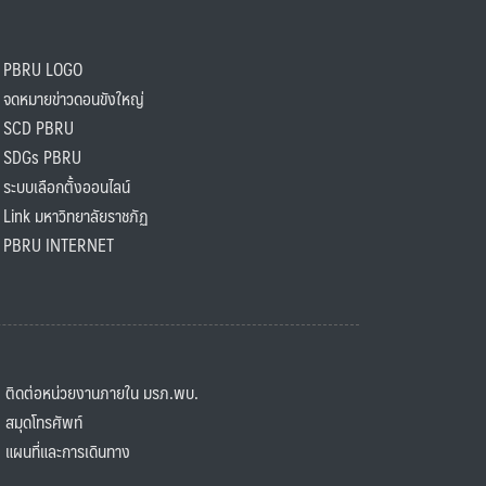
PBRU LOGO
ดหมายข่าวดอนขังใหญ่
SCD PBRU
SDGs PBRU
ะบบเลือกตั้งออนไลน์
ink มหาวิทยาลัยราชภัฏ
BRU INTERNET
ิดต่อหน่วยงานภายใน มรภ.พบ.
มุดโทรศัพท์
ผนที่และการเดินทาง