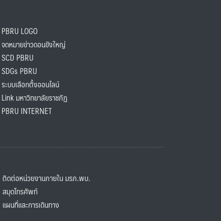
PBRU LOGO
ดหมายข่าวดอนขังใหญ่
SCD PBRU
SDGs PBRU
ะบบเลือกตั้งออนไลน์
ink มหาวิทยาลัยราชภัฏ
BRU INTERNET
ิดต่อหน่วยงานภายใน มรภ.พบ.
มุดโทรศัพท์
ผนที่และการเดินทาง