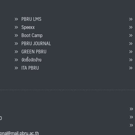
PBRU LMS
Speexx
จ
Boot Camp
PBRU JOURNAL
GREEN PBRU
ร
จัดซื้อจัดจ้าง
L
ITA PBRU
P
ต
ส
00
แ
ional@mail.pbru.ac.th