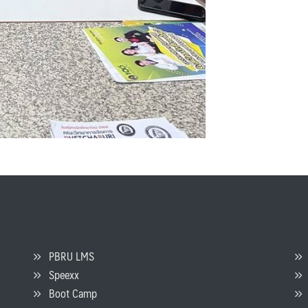
PBRU LMS
Speexx
จ
Boot Camp