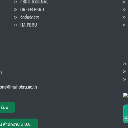
PBRU JOURNAL
GREEN PBRU
ร
จัดซื้อจัดจ้าง
L
ITA PBRU
P
ต
ส
00
แ
ional@mail.pbru.ac.th
เรียน
น สำนักงาน ป.ป.ช.