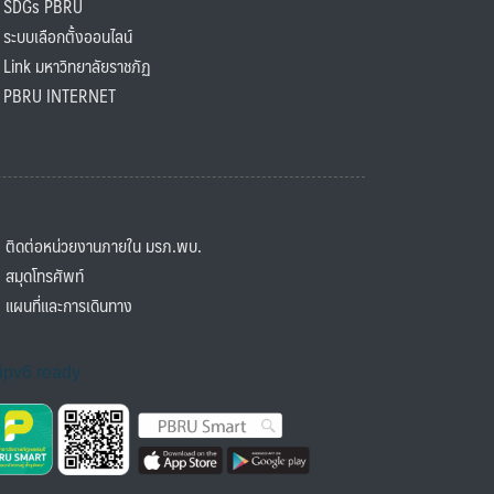
SDGs PBRU
ะบบเลือกตั้งออนไลน์
ink มหาวิทยาลัยราชภัฏ
BRU INTERNET
ิดต่อหน่วยงานภายใน มรภ.พบ.
มุดโทรศัพท์
ผนที่และการเดินทาง