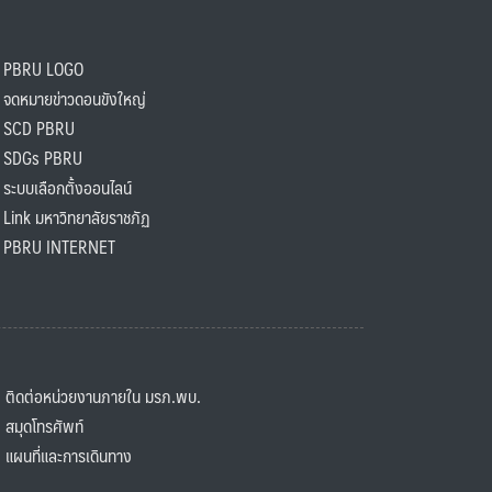
PBRU LOGO
ดหมายข่าวดอนขังใหญ่
SCD PBRU
SDGs PBRU
ะบบเลือกตั้งออนไลน์
ink มหาวิทยาลัยราชภัฏ
BRU INTERNET
ิดต่อหน่วยงานภายใน มรภ.พบ.
มุดโทรศัพท์
ผนที่และการเดินทาง