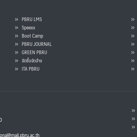
PBRU LMS
Speexx
จ
Boot Camp
PBRU JOURNAL
GREEN PBRU
ร
จัดซื้อจัดจ้าง
L
ITA PBRU
P
ต
ส
00
แ
ional@mail.pbru.ac.th