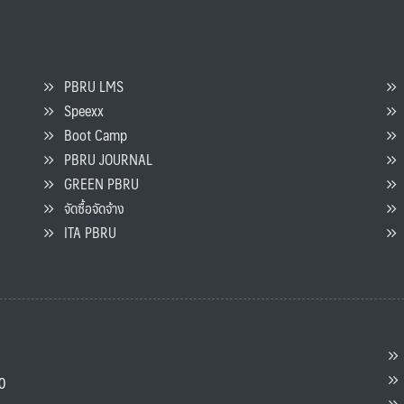
PBRU LMS
Speexx
จ
Boot Camp
PBRU JOURNAL
GREEN PBRU
ร
จัดซื้อจัดจ้าง
L
ITA PBRU
P
ต
ส
00
แ