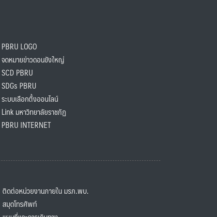
PBRU LOGO
ดหมายข่าวดอนขังใหญ่
SCD PBRU
SDGs PBRU
ะบบเลือกตั้งออนไลน์
ink มหาวิทยาลัยราชภัฏ
BRU INTERNET
ิดต่อหน่วยงานภายใน มรภ.พบ.
มุดโทรศัพท์
ผนที่และการเดินทาง