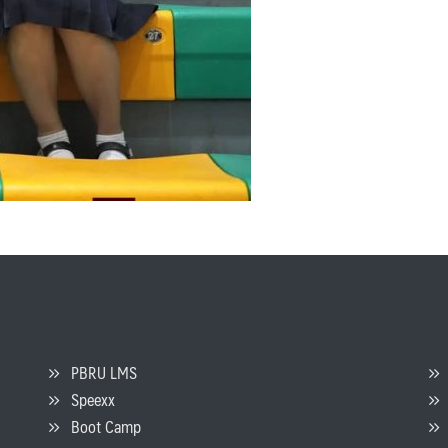
PBRU LMS
Speexx
จ
Boot Camp