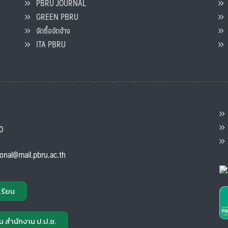
PBRU JOURNAL
GREEN PBRU
ร
จัดซื้อจัดจ้าง
L
ITA PBRU
P
ต
ส
00
แ
ional@mail.pbru.ac.th
เรียน
น สำนักงาน ป.ป.ช.