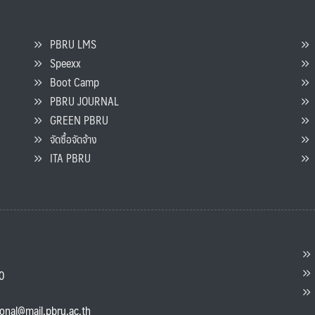
PBRU LMS
Speexx
จ
Boot Camp
PBRU JOURNAL
GREEN PBRU
ร
จัดซื้อจัดจ้าง
L
ITA PBRU
P
ต
ส
00
แ
ional@mail.pbru.ac.th