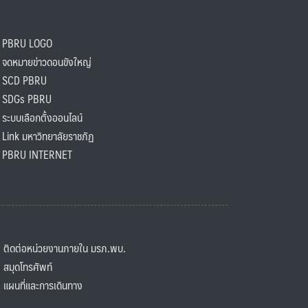
PBRU LOGO
ดหมายข่าวดอนขังใหญ่
SCD PBRU
SDGs PBRU
ะบบเลือกตั้งออนไลน์
ink มหาวิทยาลัยราชภัฏ
BRU INTERNET
ิดต่อหน่วยงานภายใน มรภ.พบ.
มุดโทรศัพท์
ผนที่และการเดินทาง