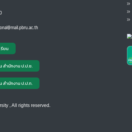
ต
ส
00
แ
ional@mail.pbru.ac.th
เรียน
น สำนักงาน ป.ป.ช.
น สำนักงาน ป.ป.ท.
ty , All rights reserved.