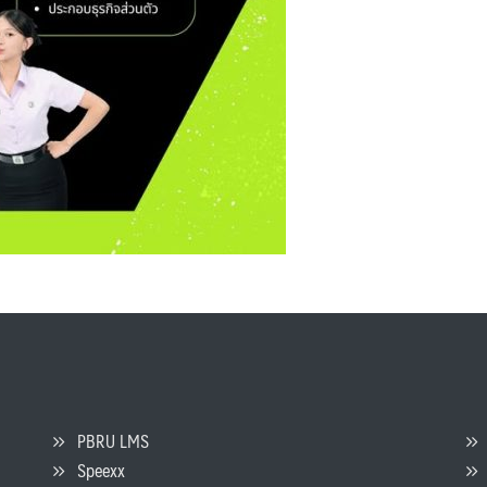
PBRU LMS
Speexx
จ