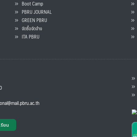
Boot Camp
PBRU JOURNAL
GREEN PBRU
ร
จัดซื้อจัดจ้าง
L
ITA PBRU
P
ต
ส
00
แ
ional@mail.pbru.ac.th
เรียน