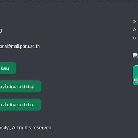
ต
ส
00
แ
ional@mail.pbru.ac.th
เรียน
น สำนักงาน ป.ป.ช.
น สำนักงาน ป.ป.ท.
ty , All rights reserved.