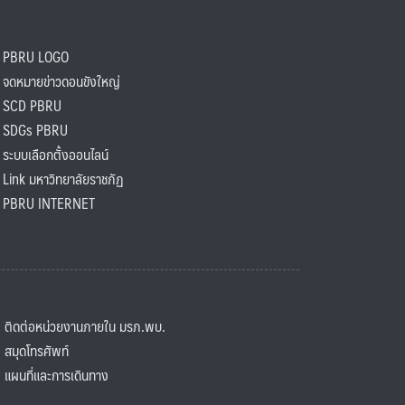
PBRU LOGO
ดหมายข่าวดอนขังใหญ่
SCD PBRU
SDGs PBRU
ะบบเลือกตั้งออนไลน์
ink มหาวิทยาลัยราชภัฏ
BRU INTERNET
ิดต่อหน่วยงานภายใน มรภ.พบ.
มุดโทรศัพท์
ผนที่และการเดินทาง