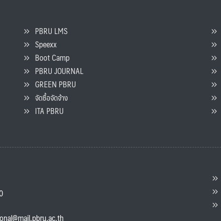
PBRU LMS
Speexx
จ
Boot Camp
PBRU JOURNAL
GREEN PBRU
ร
จัดซื้อจัดจ้าง
L
ITA PBRU
P
ต
ส
00
แ
ional@mail.pbru.ac.th