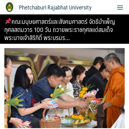
Phetchaburi Rajabhat University
คณะมนุษยศาสตร์และสังคมศาสตร์ จัดธีบำเพ็ญ
กุศลสตมวาร 100 วัน ถวายพระราชกุศลแด่สมเด็จ
พระนางเจ้าสิริกิติ์ พระบรมร…