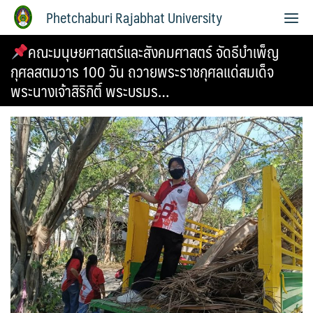
Phetchaburi Rajabhat University
คณะมนุษยศาสตร์และสังคมศาสตร์ จัดธีบำเพ็ญ
กุศลสตมวาร 100 วัน ถวายพระราชกุศลแด่สมเด็จ
พระนางเจ้าสิริกิติ์ พระบรมร…