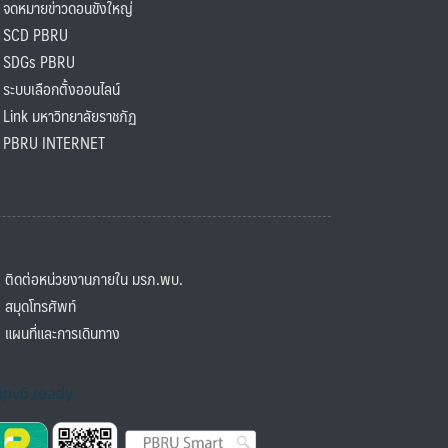
ดหมายข่าวดอนขังใหญ่
SCD PBRU
SDGs PBRU
ะบบเลือกตั้งออนไลน์
ink มหาวิทยาลัยราชภัฏ
BRU INTERNET
ิดต่อหน่วยงานภายใน มรภ.พบ.
มุดโทรศัพท์
ผนที่และการเดินทาง