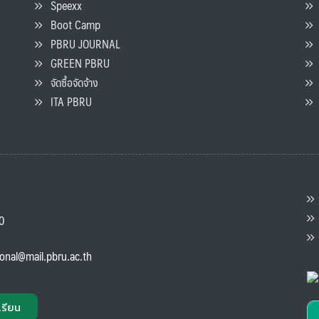
Speexx
จ
Boot Camp
PBRU JOURNAL
GREEN PBRU
ร
จัดซื้อจัดจ้าง
L
ITA PBRU
P
ต
ส
00
แ
ional@mail.pbru.ac.th
เรียน