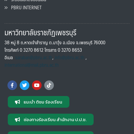
PBRU INTERNET
มหาวิทยาลัยราชภัฏเพชรบุรี
38 หมู่ 8 ถ.หาดเจ้าสำราญ ต.นาวุ้ง อ.เมือง จ.เพชรบุรี 76000
โทรศัพท์ 0 3270 8612 โทรสาร 0 3270 8653
อีเมล
saraban@pbru.ac.th
,
info@pbru.ac.th
,
international@mail.pbru.ac.th
แนะนำ ติชม ร้องเรียน
ช่องทางร้องเรียน สำนักงาน ป.ป.ช.