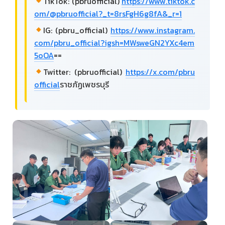
TikTok: (pbruofficial)
https://www.tiktok.c
om/@pbruofficial?_t=8rsFgH6g8fA&_r=1
IG: (pbru_official)
https://www.instagram.
com/pbru_official?igsh=MWsweGN2YXc4em
5oOA
==
Twitter: (pbruofficial)
https://x.com/pbru
official
ราชภัฏเพชรบุรี