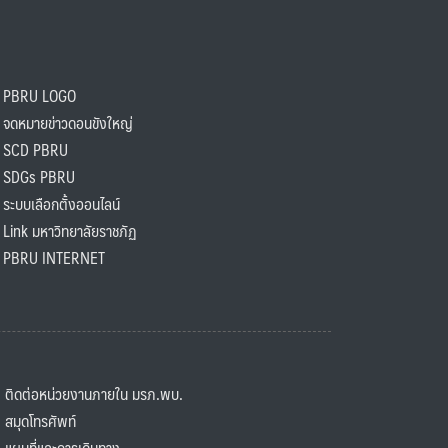
PBRU LOGO
ดหมายข่าวดอนขังใหญ่
SCD PBRU
SDGs PBRU
ะบบเลือกตั้งออนไลน์
ink มหาวิทยาลัยราชภัฏ
BRU INTERNET
ิดต่อหน่วยงานภายใน มรภ.พบ.
มุดโทรศัพท์
ผนที่และการเดินทาง