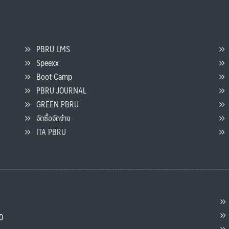
PBRU LMS
Speexx
จ
Boot Camp
PBRU JOURNAL
GREEN PBRU
ร
จัดซื้อจัดจ้าง
L
ITA PBRU
P
ต
ส
00
แ