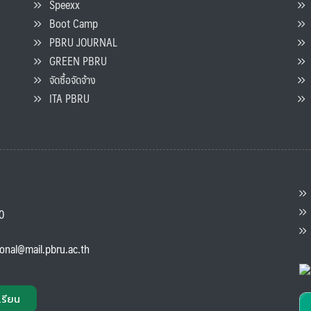
Speexx
จ
Boot Camp
PBRU JOURNAL
GREEN PBRU
ร
จัดซื้อจัดจ้าง
L
ITA PBRU
P
ต
ส
00
แ
ional@mail.pbru.ac.th
เรียน