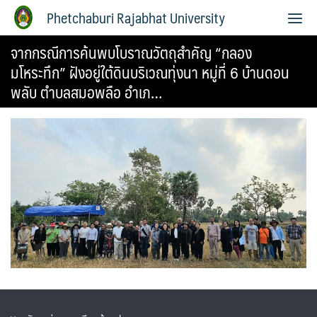
Phetchaburi Rajabhat University
จากกรณีการค้นพบโบราณวัตถุสำคัญ “กลอง
มโหระทึก” ฝังอยู่ใต้ดินบริเวณทุ่งนา หมู่ที่ 6 บ้านดอน
พลับ ตำบลสมอพลือ อำเภ…