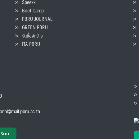
Speexx
จ
Boot Camp
PBRU JOURNAL
GREEN PBRU
ร
จัดซื้อจัดจ้าง
L
ITA PBRU
P
ต
ส
00
แ
ional@mail.pbru.ac.th
เรียน