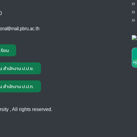
ต
ส
00
แ
ional@mail.pbru.ac.th
เรียน
น สำนักงาน ป.ป.ช.
น สำนักงาน ป.ป.ท.
ty , All rights reserved.