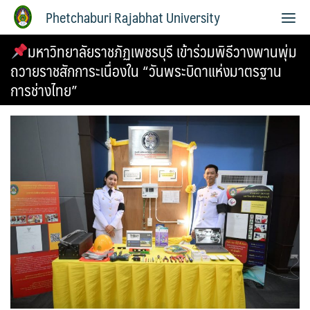
Phetchaburi Rajabhat University
มหาวิทยาลัยราชภัฏเพชรบุรี เข้าร่วมพิธีวางพานพุ่ม
ถวายราชสักการะเนื่องใน “วันพระบิดาแห่งมาตรฐาน
การช่างไทย”