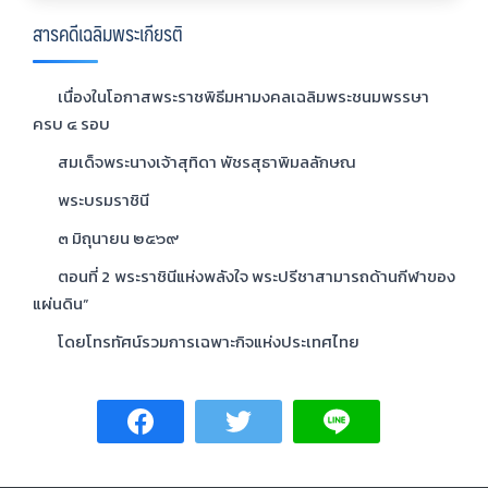
สารคดีเฉลิมพระเกียรติ
เนื่องในโอกาสพระราชพิธีมหามงคลเฉลิมพระชนมพรรษา
ครบ ๔ รอบ
สมเด็จพระนางเจ้าสุทิดา พัชรสุธาพิมลลักษณ
พระบรมราชินี
๓ มิถุนายน ๒๕๖๙
ตอนที่ 2 พระราชินีแห่งพลังใจ พระปรีชาสามารถด้านกีฬาของ
แผ่นดิน”
โดยโทรทัศน์รวมการเฉพาะกิจแห่งประเทศไทย