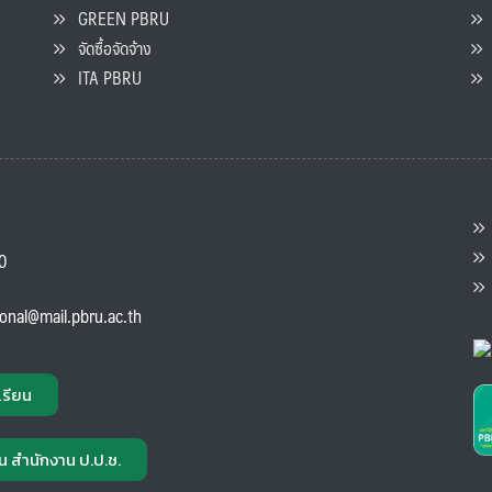
GREEN PBRU
ร
จัดซื้อจัดจ้าง
L
ITA PBRU
P
ต
ส
00
แ
ional@mail.pbru.ac.th
เรียน
น สำนักงาน ป.ป.ช.