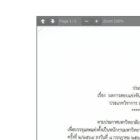
Page
1
/
2
Zoom
100%